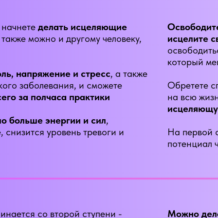
 начнете
делать исцеляющие
Освободите
а также можно и другому человеку,
исцелите 
освободить
который ме
ль, напряжение и стресс
, а также
ого заболевания, и сможете
Обретете с
сего за полчаса практики
на всю жиз
исцеляющу
ло больше энергии и сил
,
, снизится уровень тревоги и
На первой 
потенциал 
инается со второй ступени -
Можно дел