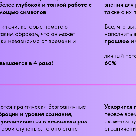
 более
глубокой и тонкой работе с
знания для
омощью символов
также с их
 ключи, которые помогают
Все, что вы
таким образом, что он может
наполнить 
ки независимо от времени и
прошлое и
личный пот
вышается в 4 раза!
60%
ются практически безграничные
Ускорится 
брации и уровня сознания
,
первое врем
 увеличивается в несколько раз
окажется ч
торой ступенью, то оно станет
ограничени