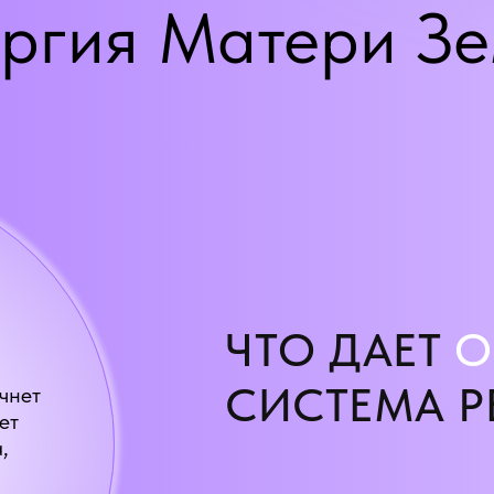
ргия Матери З
ЧТО ДАЕТ
О
СИСТЕМА Р
чнет
ет
,