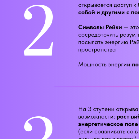
2
открывается доступ к
собой и другими
с п
Символы Рейки
— это
сосредоточить разум 
посылать энергию Рэй
пространства
Мощность энергии
по
3
На 3 ступени открыва
возможности:
рост ви
энергетическое поле
(если сравнивать со в
сильнее раз в десять)