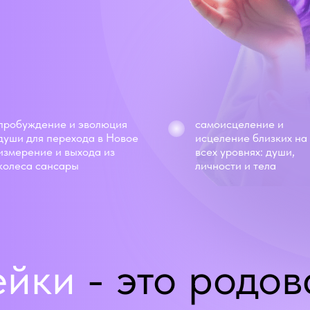
пробуждение и эволюция
самоисцеление и
души для перехода в Новое
исцеление близких на
измерение и выхода из
всех уровнях: души,
колеса сансары
личности и тела
ейки
- это родов