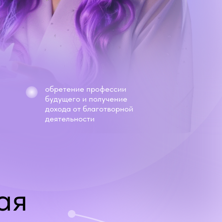
обретение профессии
будущего и получение
дохода от благотворной
деятельности
ая