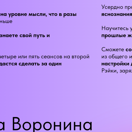
Усердно пр
на уровне мысли, что в разы
яснознани
аньше
Научитесь 
знаете свой путь и
прошлые ж
Сможете
со
 четыре или пять сеансов на второй
из общего 
дастся сделать за один
настройки 
Рэйки, заря
а Воронина