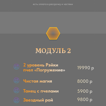
8000 р
Мудрое время
17000 р
Пчелы колдуны
Эликсир совершенства
8000 р
Золотое сердце
8000 р
36900 р
вмес41000 р
есть оплата в рассрочку и частями
МОДУЛЬ 5