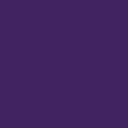
7 модулей Магии пчел
= Мастер Магии пчел