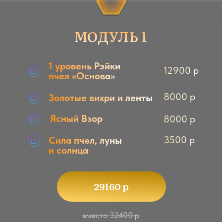
МОДУЛЬ 3
3 уровень Рэйки пчел
29990 р
«Мастер Рэйки пчел»
Кумир
8000 р
Сфера
8000 р
безмятежности
Сила Тысячи
17000 р
Богинь
Живая материя денег
17000 р
71990 р
вместо 79990 р
есть оплата в рассрочку и частями
МОДУЛЬ 4