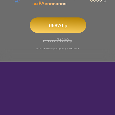
Микао Усуи
●
Мастер Магии пчел
,
Магистр магии,
раскрываю секреты мироздания
●
Экзорцист
, перевожу сущностей на
новые уровни
●
Ханг-музыкант и певица
, играю на
волшебном ханге, пою голосами русалок
●
Русалка
, исцеляю голосом через песни и
медитации
●
Богиня и духовный наставник
, в моем
поле раскрываются сверхспособности