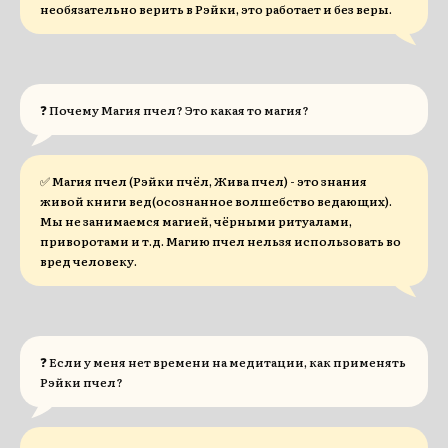
необязательно верить в Рэйки, это работает и без веры.
❓ Почему Магия пчел? Это какая то магия?
✅ Магия пчел (Рэйки пчёл, Жива пчел) - это знания
живой книги вед(осознанное волшебство ведающих).
Мы не занимаемся магией, чёрными ритуалами,
приворотами и т.д. Магию пчел нельзя использовать во
вред человеку.
❓ Если у меня нет времени на медитации, как применять
Рэйки пчел?