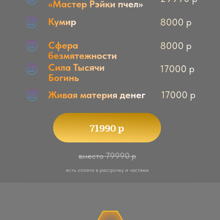
Пчелиная мандала
8000 р
Золотое руно и веретено
35000 р
38700 р
вместо 43000 р
есть оплата в рассрочку и частями
МОДУЛЬ 7
Курс «Руны пчел»
15000 р
5900 р
Мед земли и