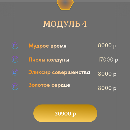
небес
4400 р
Огненные
пчелы
17000 р
Портал
Возможностей
8000 р
Королева пчел
8000 р
Нектар наслаждений
8000 р
Пчелиные фракталы
кОСмические коды
8000 р
выРАвнивания
66870 р
вместо 74300 р
есть оплата в рассрочку и частями