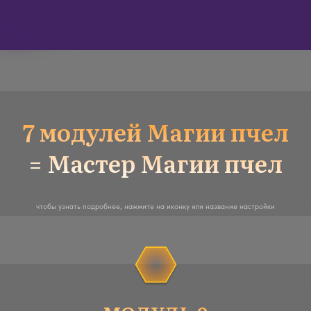
МОДУЛЬ 1
1 уровень Рэйки
12900 р
пчел «Основа»
8000 р
Золотые вихри и ленты
Ясный Взор
8000 р
3500 р
Сила пчел, луны
и солнца
29160 р
вместо 32400 р
есть оплата в рассрочку и частями