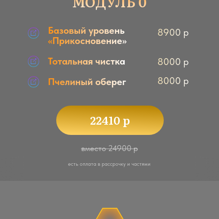
МОДУЛЬ 2
2 уровень Рэйки
19990 р
пчел «Погружение»
Чистая магия
8000 р
Танец с пчелами
5900 р
9800 р
Звездный рой
4400 р
Пчелы дживы
43280 р
вместо 48090 р
есть оплата в рассрочку и частями