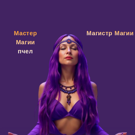
ИП ВОРОНИНА ЕЛЕНА ГЕННАДЬЕВНА
ИНН 784003447997
ОГРНИП 323470400133184
ВСЕ КУРСЫ ШКОЛЫ
БЕСПЛАТНЫЙ МАРАФОН «ВЫХОД ИЗ ПРОГРАММЫ НИЩЕТЫ»
БЕСПЛАТНЫЙ КУРС «ЧУДЕСА РЭЙКИ НОВОГО ВРЕМЕНИ»
info@voronina-school.ru
+7 (993) 394 81 48
ДОГОВОР-ОФЕРТА
СОГЛАСИЕ НА ОБРАБОТКУ ПЕРСОНАЛЬНЫХ ДАННЫХ