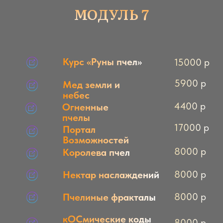
Мастер
Магистр Магии
Магии
пчел
ЕЛЕНА ВОРОНИНА
●
Вознесенный Учитель
, получила в
ченнелинге инициацию в Рэйки от самого