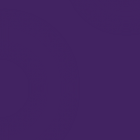
чтобы узнать подробнее, нажмите на иконку или название настройки
МОДУЛЬ 0
Базовый уровень
8900 р
«Прикосновение»
Тотальная чистка
8000 р
8000 р
Пчелиный оберег
22410 р
вместо 24900 р
есть оплата в рассрочку и частями