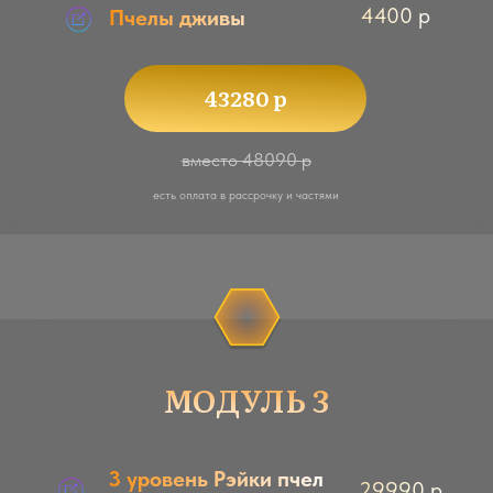
Верное
8000 р
пространство
Восковая капсула
17000 р
Белый Дракон
8000 р
Пчелиное солнце
8000 р
36900 р
вместо 41000 р
есть оплата в рассрочку и частями
МОДУЛЬ 6